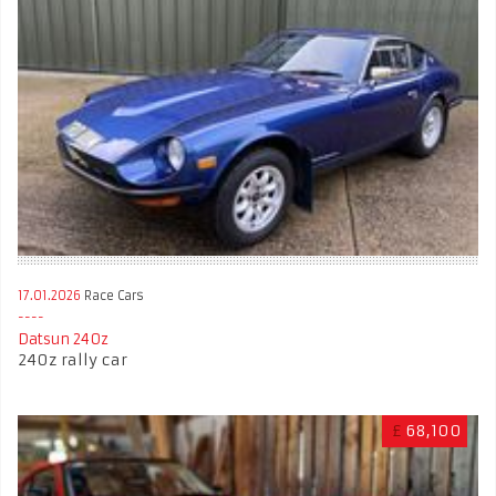
17.01.2026
Race Cars
Datsun 240z
240z rally car
£
68,100