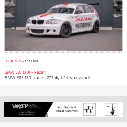
06.01.2026
Race Cars
BMW E87 130i - Racer!
BMW E87 130i racer! 275pk, 1.54 zandvoort!