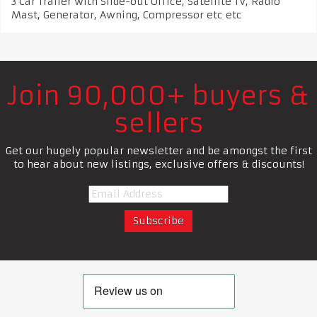
3 Car Trailer with Slide-out Office, Satellite TV, Radio
Mast, Generator, Awning, Compressor etc etc
Join 90,000+ buyers &
sellers
Get our hugely popular newsletter and be amongst the first
to hear about new listings, exclusive offers & discounts!