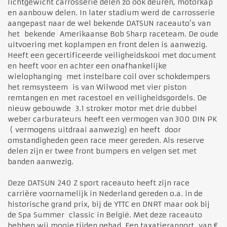
lichtgewicht carrosserie delen zo ook deuren, motorkap
en aanbouw delen. In later stadium werd de carrosserie
aangepast naar de wel bekende DATSUN raceauto’s van
het bekende Amerikaanse Bob Sharp raceteam. De oude
uitvoering met koplampen en front delen is aanwezig.
Heeft een gecertificeerde veiligheidskooi met document
en heeft voor en achter een onafhankelijke
wielophanging met instelbare coil over schokdempers
het remsysteem is van Wilwood met vier piston
remtangen en met racestoel en veiligheidsgordels. De
nieuw gebouwde 3.1 stroker motor met drie dubbel
weber carburateurs heeft een vermogen van 300 DIN PK
( vermogens uitdraai aanwezig) en heeft door
omstandigheden geen race meer gereden. Als reserve
delen zijn er twee front bumpers en velgen set met
banden aanwezig.
Deze DATSUN 240 Z sport raceauto heeft zijn race
carrière voornamelijk in Nederland gereden o.a. in de
historische grand prix, bij de YTTC en DNRT maar ook bij
de Spa Summer classic in België. Met deze raceauto
hebben wij mooie tijden gehad. Een taxatierapport van €