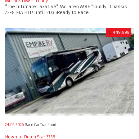
McLaren M8F “Cuddy”
“The ultimate Laxative” McLaren M8F “Cuddy” Chassis
72-8 FIA HTP until 2035 ​​​​​​​Ready to Race
£
449,999
24.05.2026
Race Car Transport
Newmar Dutch Star 3736