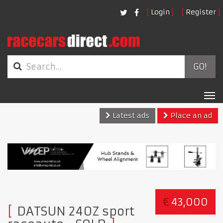
Login
Register
GO!
Tog
nav
Latest ads
Place an ad
€
43,000
DATSUN 240Z sport