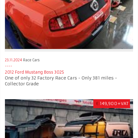
23.11.2024
Race Cars
2012 Ford Mustang Boss 302S
One of only 32 Factory Race Cars - Only 381 miles -
Collector Grade
€
149,900+VAT