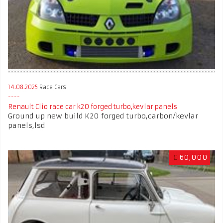
14.08.2025
Race Cars
Renault Clio race car k20 forged turbo,kevlar panels
Ground up new build K20 forged turbo,carbon/kevlar
panels,lsd
£
60,000