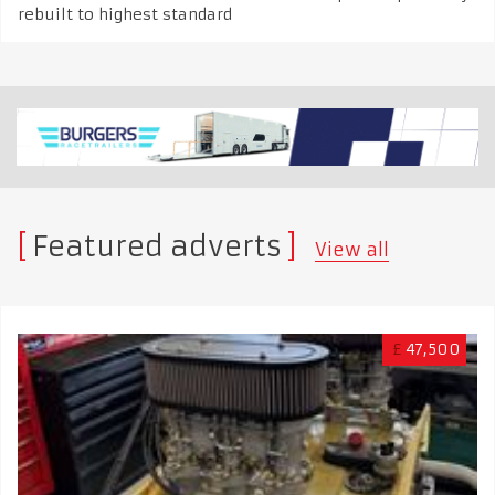
rebuilt to highest standard
Featured adverts
View all
£
47,500