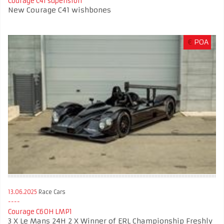
Courage C41 supension
New Courage C41 wishbones
€
POA
13.06.2025
Race Cars
Courage C60H LMP1
3 X Le Mans 24H 2 X Winner of ERL Championship Freshly