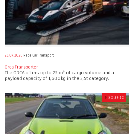
23.07.2026
Race Car Transport
Orca Transporter
The ORCA offers up to 25 m³ of cargo volume and a
payload capacity of 1,600kg in the 3,5t category.
£
30,000