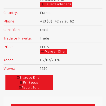
Seller's other ads
Country:
France
Phone:
+33 (0)1 42 99 20 62
Condition
Used
Trade or Private:
Trade
Price:
£POA
Make an Offer
Added:
02/07/2026
Views:
1250
Share by Email
Print page
Report Sold