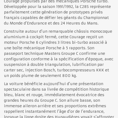
Courage propulsés par des mécaniques Porsche turbo.
Développée pour la saison 1991/1992, la C28S représente
parfaitement cette génération de prototypes privés
français capables de défier les géants du Championnat
du Monde d’Endurance et des 24 Heures du Mans.
Construite autour d’un remarquable châssis monocoque
aluminium à cockpit fermé, cette Courage reçoit un
moteur Porsche 6 cylindres 3 litres bi-turbo associé à
une boîte mécanique Porsche à 5 rapports. Son
passeport technique Masters Groupe C confirme une
configuration conforme à la spécification d’époque, avec
suspension à double triangulation, lubrification par
carter sec, injection Bosch, turbocompresseurs KKK et
un poids plume de seulement 800 kg.
La voiture bénéficie aujourd’hui d’une présentation
spectaculaire dans sa livrée de compétition historique
bleu, blanc et rouge, immédiatement évocatrice des
grandes heures du Groupe C. Son allure basse, son
immense aileron arrière et ses proportions extrêmes
rappellent instantanément l’âge d’or de l’endurance,
lorsque la ligne droite des Hunaudières voyait s’affronter