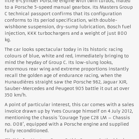
litre 6-cylinder Porsche engine with twin turbos, mated
to a Porsche 5-speed manual gearbox. Its Masters Group
C technical passport confirms that its configuration
conforms to its period specification, with double-
wishbone suspension, dry-sump lubrication, Bosch fuel
injection, KKK turbochargers and a weight of just 800
kg.
The car looks spectacular today in its historic racing
colours of blue, white and red, immediately bringing to
mind the heyday of Group C. Its low-slung looks,
enormous rear wing and extreme proportions instantly
recall the golden age of endurance racing, when the
Hunaudières straight saw the Porsche 962, Jaguar XJR,
Sauber-Mercedes and Peugeot 905 battle it out at over
350 km/h.
A point of particular interest, this car comes with a sales
invoice drawn up by Yves Courage himself on 4 July 2012,
mentioning the chassis ‘Courage Type C28 LM – Chassis
no. 008’, equipped with a Porsche engine and supplied
fully reconditioned.