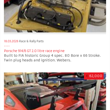
18.03.2026
Race & Rally Parts
Porsche 914/6 GT 2.0 litre race engine
Built to FIA historic Group 4 spec. 80 Bore x 66 Stroke.
Twin plug heads and ignition. Webers.
€
62,000