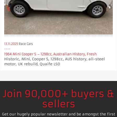
13.11.2025
Race Cars
1964 Mini Cooper S – 1298cc, Australian History, Fresh
Historic, Mini, Cooper S, 1298cc, AUS history, all-steel
motor, UK rebuild, Quaife LSD
Join 90,000+ buyers &
sellers
Get our hugely popular newsletter and be amongst the first